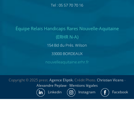
Tel : 05 57 70 70 16
Équipe Relais Handicaps Rares Nouvelle-Aquitaine
(ERHR N-A)
154 Bd du Prés. Wilson
33000 BORDEAUX
nouvelleaquitaine.erhr.fr
Copyright © 2025 prest.
Agence Eliptik.
Crédit Photo.
Christian Vicens
-
Alexandre Peplaw
-
Mentions légales
Linkedin
Instagram
Facebook