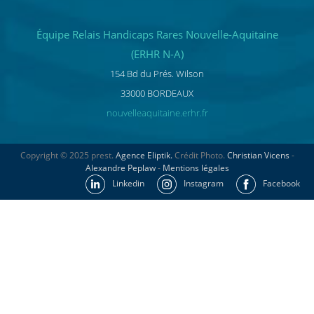
Équipe Relais Handicaps Rares Nouvelle-Aquitaine
(ERHR N-A)
154 Bd du Prés. Wilson
33000 BORDEAUX
nouvelleaquitaine.erhr.fr
Copyright © 2025 prest.
Agence Eliptik.
Crédit Photo.
Christian Vicens
-
Alexandre Peplaw
-
Mentions légales
Linkedin
Instagram
Facebook