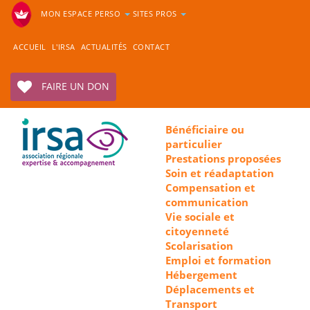
MON ESPACE PERSO
SITES PROS
ACCUEIL
L'IRSA
ACTUALITÉS
CONTACT
FAIRE UN DON
Bénéficiaire ou
particulier
Prestations proposées
Soin et réadaptation
Compensation et
communication
Vie sociale et
citoyenneté
Scolarisation
Emploi et formation
Hébergement
Déplacements et
Transport