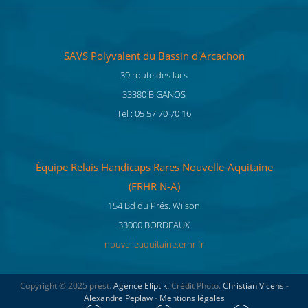
SAVS Polyvalent du Bassin d'Arcachon
39 route des lacs
33380 BIGANOS
Tel : 05 57 70 70 16
Équipe Relais Handicaps Rares Nouvelle-Aquitaine
(ERHR N-A)
154 Bd du Prés. Wilson
33000 BORDEAUX
nouvelleaquitaine.erhr.fr
Copyright © 2025 prest.
Agence Eliptik.
Crédit Photo.
Christian Vicens
-
Alexandre Peplaw
-
Mentions légales